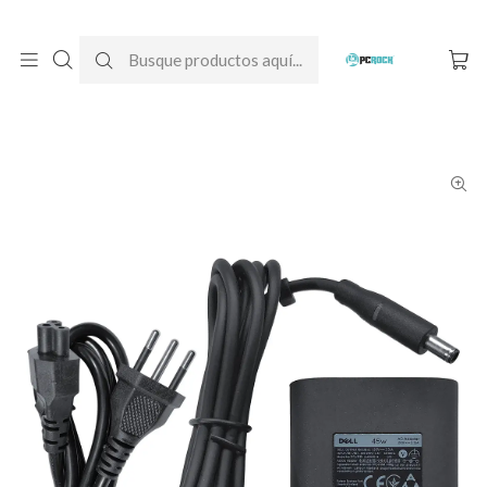
DESPACHO GRATIS A TODO CHILE
Inicio
Cargadores para notebook
Originales
Dell
Cargador Original Notebook Dell Vostro 14 3468 (19.5V - 2.31A)