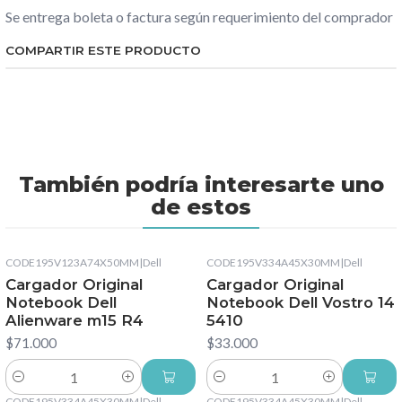
Se entrega boleta o factura según requerimiento del comprador
COMPARTIR ESTE PRODUCTO
También podría interesarte uno
de estos
CODE195V123A74X50MM
|
Dell
CODE195V334A45X30MM
|
Dell
Cargador Original
Cargador Original
Notebook Dell
Notebook Dell Vostro 14
Alienware m15 R4
5410
$71.000
$33.000
Cantidad
Cantidad
CODE195V334A45X30MM
|
Dell
CODE195V334A45X30MM
|
Dell