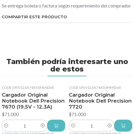
Se entrega boleta o factura según requerimiento del comprador
COMPARTIR ESTE PRODUCTO
También podría interesarte uno
de estos
CODE195V123A74X50MM
|
Dell
CODE195V123A74X50MM
|
Dell
Cargador Original
Cargador Original
Notebook Dell Precision
Notebook Dell Precision
7670 (19.5V - 12.3A)
7720
$71.000
$71.000
Cantidad
Cantidad
CODE195V123A74X50MM
|
Dell
CODE195V123A74X50MM
|
Dell