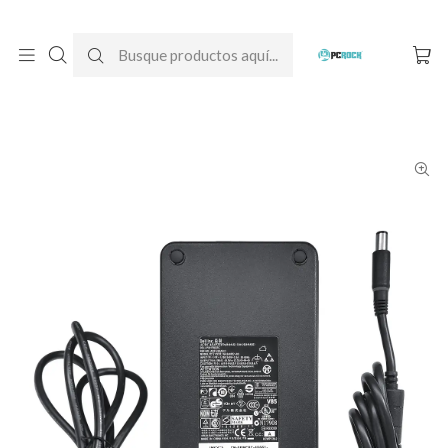
DESPACHO GRATIS A TODO CHILE
Inicio
Cargadores para notebook
Originales
Dell
Cargador Original Notebook Dell Precision 7680 (19.5V - 12.3A)