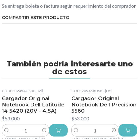
Se entrega boleta o factura según requerimiento del comprador
COMPARTIR ESTE PRODUCTO
También podría interesarte uno
de estos
CODE20V45AUSBC
|
Dell
CODE20V45AUSBC
|
Dell
Cargador Original
Cargador Original
Notebook Dell Latitude
Notebook Dell Precision
14 5420 (20V - 4.5A)
5560
$53.000
$53.000
Cantidad
Cantidad
CAMU20V325AUSBC
|
DM
CODE195V231A45X30MM
|
Dell