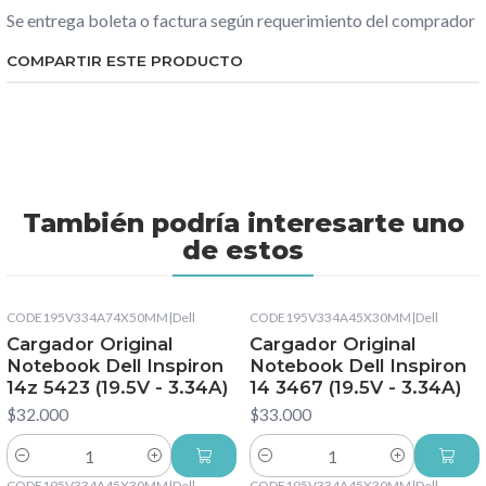
Se entrega boleta o factura según requerimiento del comprador
COMPARTIR ESTE PRODUCTO
También podría interesarte uno
de estos
CODE195V334A74X50MM
|
Dell
CODE195V334A45X30MM
|
Dell
Cargador Original
Cargador Original
Notebook Dell Inspiron
Notebook Dell Inspiron
14z 5423 (19.5V - 3.34A)
14 3467 (19.5V - 3.34A)
$32.000
$33.000
Cantidad
Cantidad
CODE195V334A45X30MM
|
Dell
CODE195V334A45X30MM
|
Dell