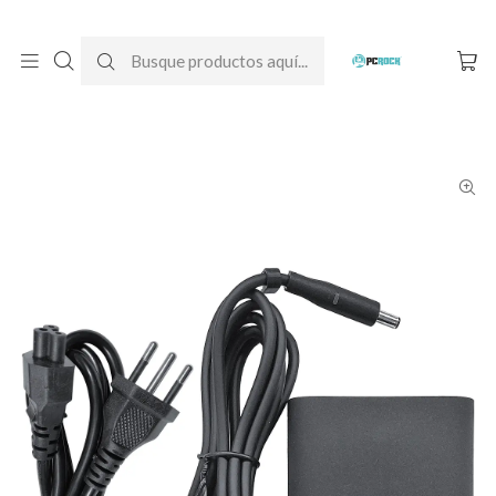
DESPACHO GRATIS A TODO CHILE
Inicio
Cargadores para notebook
Originales
Dell
Cargador Original Notebook Dell Inspiron 15 5559 (19.5V - 3.34A)