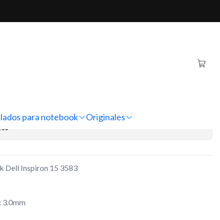
Inspiron 15 3583
ginal Notebook Dell
583
regar al Carro
Comprar ahora
lados para notebook
Originales
nes
k Dell Inspiron 15 3583
x 3.0mm