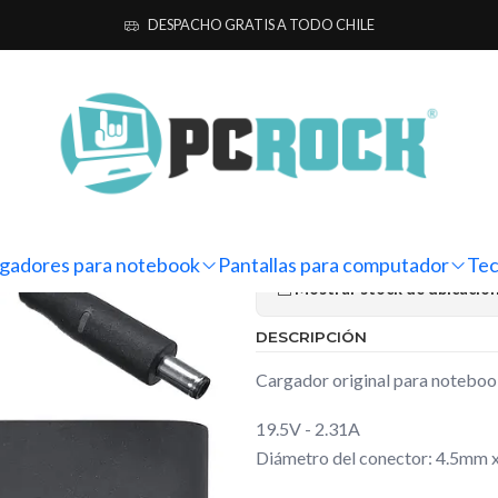
es para notebook
Originales
Dell
Cargador Original Notebook Dell 
DESPACHO GRATIS A TODO CHILE
|
Cargador Ori
Inspiron 15 3
Ag
Cantidad
gadores para notebook
Pantallas para computador
Tec
Mostrar stock de ubicacio
DESCRIPCIÓN
Cargador original para noteboo
19.5V - 2.31A
Diámetro del conector: 4.5mm 