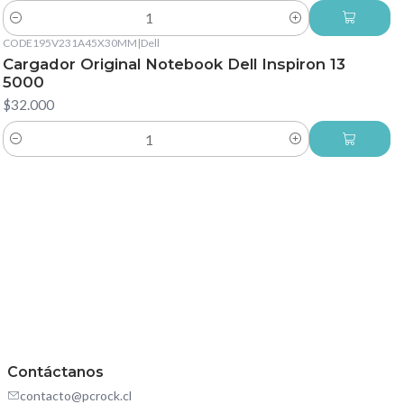
Cantidad
CODE195V231A45X30MM
|
Dell
Cargador Original Notebook Dell Inspiron 13
5000
$32.000
Cantidad
Contáctanos
contacto@pcrock.cl