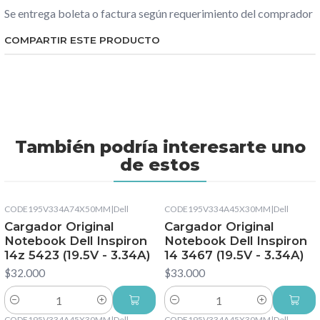
Se entrega boleta o factura según requerimiento del comprador
COMPARTIR ESTE PRODUCTO
También podría interesarte uno
de estos
CODE195V334A74X50MM
|
Dell
CODE195V334A45X30MM
|
Dell
Cargador Original
Cargador Original
Notebook Dell Inspiron
Notebook Dell Inspiron
14z 5423 (19.5V - 3.34A)
14 3467 (19.5V - 3.34A)
$32.000
$33.000
Cantidad
Cantidad
CODE195V334A45X30MM
|
Dell
CODE195V334A45X30MM
|
Dell