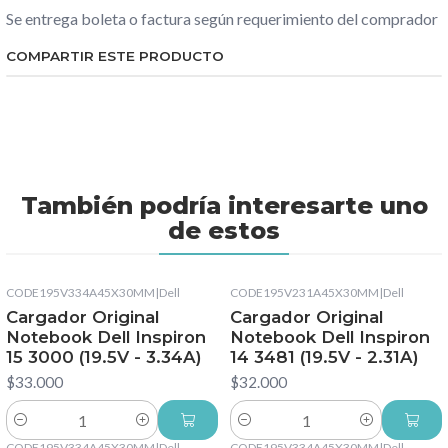
Se entrega boleta o factura según requerimiento del comprador
COMPARTIR ESTE PRODUCTO
También podría interesarte uno
de estos
CODE195V334A45X30MM
|
Dell
CODE195V231A45X30MM
|
Dell
Cargador Original
Cargador Original
Notebook Dell Inspiron
Notebook Dell Inspiron
15 3000 (19.5V - 3.34A)
14 3481 (19.5V - 2.31A)
$33.000
$32.000
Cantidad
Cantidad
CODE195V334A45X30MM
|
Dell
CODE195V334A45X30MM
|
Dell