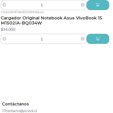
Cantidad
COAS19V474A45X30MM
|
Asus
Cargador Original Notebook Asus VivoBook 15
M1502IA-BQ034W
$34.000
Cantidad
Contáctanos
contacto@pcrock.cl