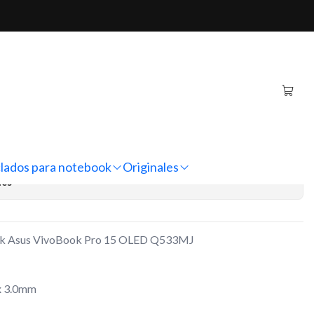
ook Pro 15 OLED Q533MJ
iginal Notebook Asus
o 15 OLED Q533MJ
regar al Carro
Comprar ahora
lados para notebook
Originales
nes
ook Asus VivoBook Pro 15 OLED Q533MJ
x 3.0mm