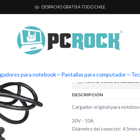
otebook
Originales
Asus
Cargador Original Notebook Asus VivoB
DESPACHO GRATIS A TODO CHILE
|
Cargador Or
VivoBook Pr
Ag
Cantidad
gadores para notebook
Pantallas para computador
Tec
Mostrar stock de ubicacio
DESCRIPCIÓN
Cargador original para noteb
20V - 10A
Diámetro del conector: 4.5mm 