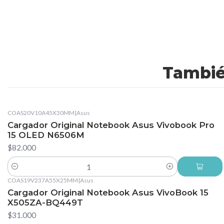
Tambié
COAS20V10A45X30MM
|
Asus
Cargador Original Notebook Asus Vivobook Pro
15 OLED N6506M
$82.000
Cantidad
COAS19V237A55X25MM
|
Asus
Cargador Original Notebook Asus VivoBook 15
X505ZA-BQ449T
$31.000