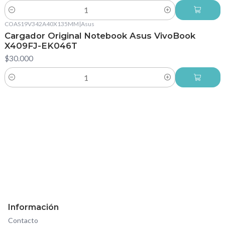
Cantidad
COAS19V342A40X135MM
|
Asus
Cargador Original Notebook Asus VivoBook
X409FJ-EK046T
$30.000
Cantidad
Información
Contacto