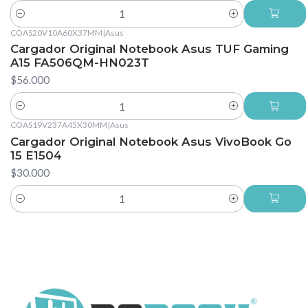
Cantidad
COAS20V10A60X37MM
|
Asus
Cargador Original Notebook Asus TUF Gaming
A15 FA506QM-HN023T
$56.000
Cantidad
COAS19V237A45X30MM
|
Asus
Cargador Original Notebook Asus VivoBook Go
15 E1504
$30.000
Cantidad