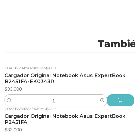
Tambié
COAS19V342A45X30MM
|
Asus
Cargador Original Notebook Asus ExpertBook
B2451FA-EK0343R
$33.000
Cantidad
COAS19V342A45X30MM
|
Asus
Cargador Original Notebook Asus ExpertBook
P2451FA
$33.000