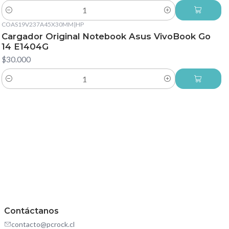
Cantidad
COAS19V237A45X30MM
|
HP
Cargador Original Notebook Asus VivoBook Go
14 E1404G
$30.000
Cantidad
Contáctanos
contacto@pcrock.cl