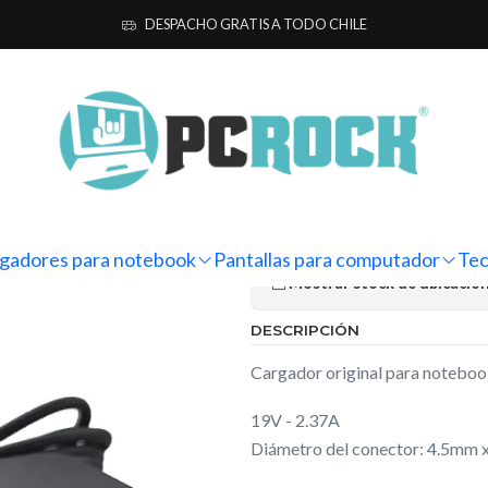
tebook
Originales
Asus
Cargador Original Notebook Asus VivoB
DESPACHO GRATIS A TODO CHILE
|
Cargador Or
VivoBook Go
Ag
Cantidad
gadores para notebook
Pantallas para computador
Tec
Mostrar stock de ubicacio
DESCRIPCIÓN
Cargador original para note
19V - 2.37A
Diámetro del conector: 4.5mm 