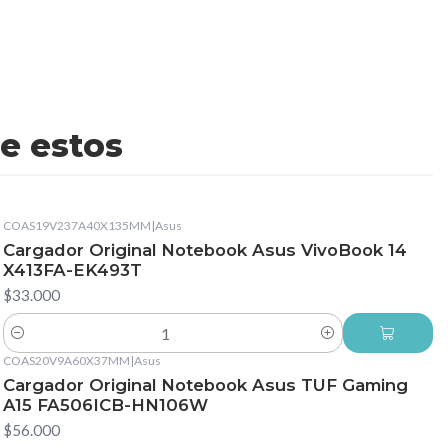
e estos
COAS19V237A40X135MM
|
Asus
Cargador Original Notebook Asus VivoBook 14
X413FA-EK493T
$33.000
Cantidad
COAS20V9A60X37MM
|
Asus
Cargador Original Notebook Asus TUF Gaming
A15 FA506ICB-HN106W
$56.000