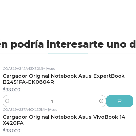
n podría interesarte uno d
COAS19V342A45X30MM
|
Asus
Cargador Original Notebook Asus ExpertBook
B2451FA-EK0804R
$33.000
Cantidad
COAS19V237A40X135MM
|
Asus
Cargador Original Notebook Asus VivoBook 14
X420FA
$33.000