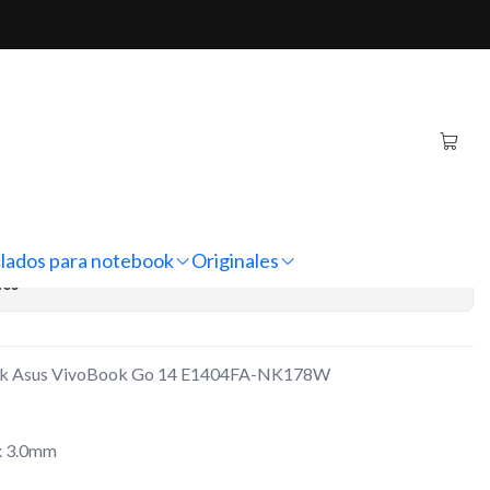
ook Go 14 E1404FA-NK178W
iginal Notebook Asus
 14 E1404FA-NK178W
regar al Carro
Comprar ahora
lados para notebook
Originales
nes
book Asus VivoBook Go 14 E1404FA-NK178W
x 3.0mm