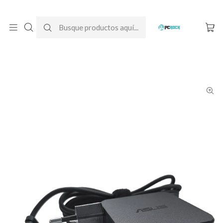
DESPACHO GRATIS A TODO CHILE
Inicio
Cargadores para notebook
Originales
Asus
Cargador Original Notebook Asus VivoBook 16 X1605ZA-
MB984W