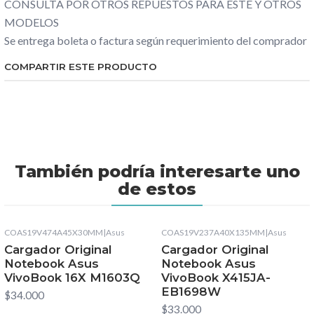
CONSULTA POR OTROS REPUESTOS PARA ESTE Y OTROS
MODELOS
Se entrega boleta o factura según requerimiento del comprador
COMPARTIR ESTE PRODUCTO
También podría interesarte uno
de estos
COAS19V474A45X30MM
|
Asus
COAS19V237A40X135MM
|
Asus
Cargador Original
Cargador Original
Notebook Asus
Notebook Asus
VivoBook 16X M1603Q
VivoBook X415JA-
EB1698W
$34.000
$33.000