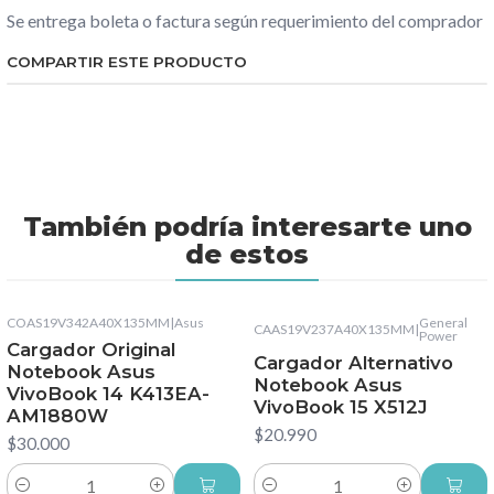
Se entrega boleta o factura según requerimiento del comprador
COMPARTIR ESTE PRODUCTO
También podría interesarte uno
de estos
COAS19V342A40X135MM
|
Asus
General
CAAS19V237A40X135MM
|
Power
Cargador Original
Cargador Alternativo
Notebook Asus
Notebook Asus
VivoBook 14 K413EA-
VivoBook 15 X512J
AM1880W
$20.990
$30.000