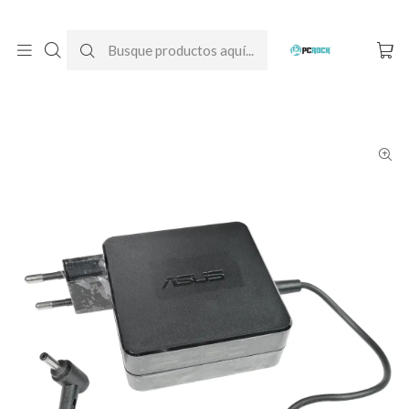
DESPACHO GRATIS A TODO CHILE
Inicio
Cargadores para notebook
Originales
Asus
Cargador Original Notebook Asus Vivobook 15 K513E