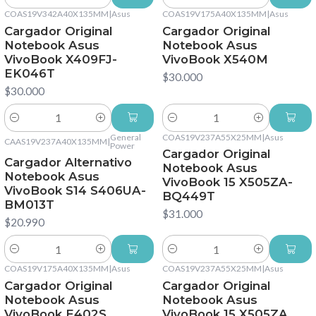
Cantidad
Cantidad
COAS19V342A40X135MM
|
Asus
COAS19V175A40X135MM
|
Asus
Cargador Original
Cargador Original
Notebook Asus
Notebook Asus
VivoBook X409FJ-
VivoBook X540M
EK046T
$30.000
$30.000
Cantidad
Cantidad
General
COAS19V237A55X25MM
|
Asus
CAAS19V237A40X135MM
|
Power
Cargador Original
Cargador Alternativo
Notebook Asus
Notebook Asus
VivoBook 15 X505ZA-
VivoBook S14 S406UA-
BQ449T
BM013T
$31.000
$20.990
Cantidad
Cantidad
COAS19V175A40X135MM
|
Asus
COAS19V237A55X25MM
|
Asus
Cargador Original
Cargador Original
Notebook Asus
Notebook Asus
VivoBook E402S
VivoBook 15 X505ZA