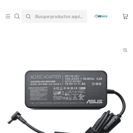
DESPACHO GRATIS A TODO CHILE
Inicio
Cargadores para notebook
Originales
Asus
Cargador Original Notebook Asus ROG Strix G17 G712LW