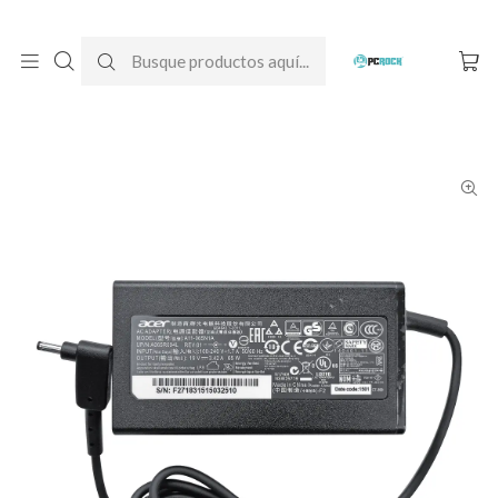
DESPACHO GRATIS A TODO CHILE
Inicio
Cargadores para notebook
Originales
Acer
Cargador Original Notebook Acer Swift 3 SF314-511 (N20C12)