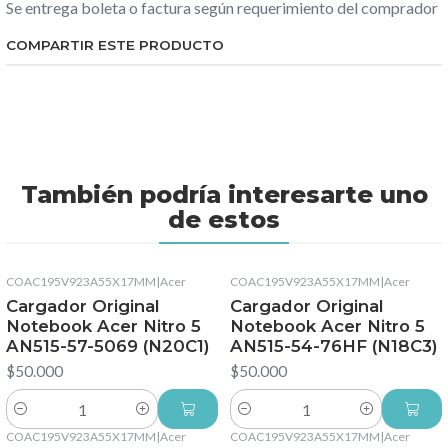
Se entrega boleta o factura según requerimiento del comprador
COMPARTIR ESTE PRODUCTO
También podría interesarte uno
de estos
COAC195V923A55X17MM
|
Acer
COAC195V923A55X17MM
|
Acer
Cargador Original
Cargador Original
Notebook Acer Nitro 5
Notebook Acer Nitro 5
AN515-57-5069 (N20C1)
AN515-54-76HF (N18C3)
$50.000
$50.000
Cantidad
Cantidad
COAC195V923A55X17MM
|
Acer
COAC195V923A55X17MM
|
Acer