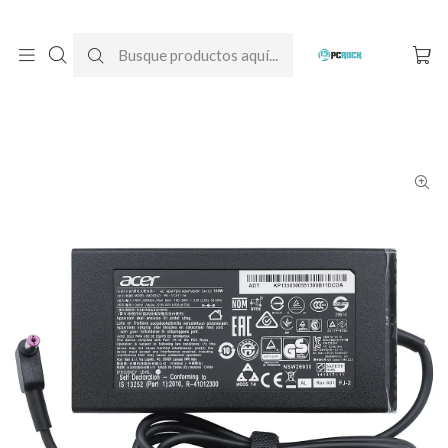
DESPACHO GRATIS A TODO CHILE
Inicio
Cargadores para notebook
Originales
Acer
Cargador Original Notebook Acer Nitro 5 AN515-58-54ZG
(N22C1)