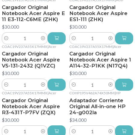
Cargador Original
Cargador Original
Notebook Acer Aspire E
Notebook Acer Aspire
11 E3-112-C6ME (ZHK)
ES1-111 (ZHK)
$30.000
$30.000
Cantidad
Cantidad
COAC19V237A55X17MMX
|
Acer
COAC19V237A55X17MM
|
Acer
Cargador Original
Cargador Original
Notebook Acer Aspire
Notebook Acer Aspire 1
V5-131-2432 (Q1VZC)
A114-32-P1KK (N17Q4)
$30.000
$30.000
Cantidad
Cantidad
COAC19V237A55X17MMX
|
Acer
COHP195V462A74X50MM
|
HP
Cargador Original
Adaptador Corriente
Notebook Acer Aspire
Original All-in-one HP
R3-431T-P7FV (ZQX)
24-g002la
$30.000
$34.000
Cantidad
Cantidad