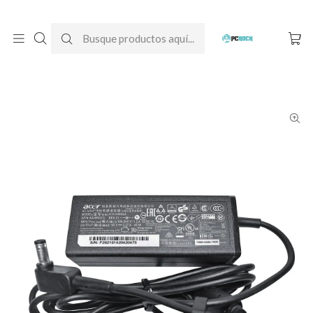
DESPACHO GRATIS A TODO CHILE
Inicio
Cargadores para notebook
Originales
Acer
Cargador Original Notebook Acer Aspire V5-171 (Q1VZC)