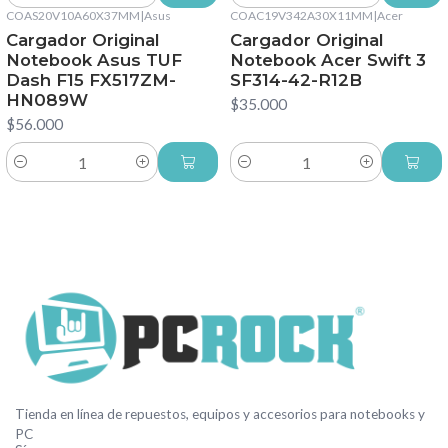
COAS20V10A60X37MM
|
Asus
COAC19V342A30X11MM
|
Acer
Cargador Original
Cargador Original
Notebook Asus TUF
Notebook Acer Swift 3
Dash F15 FX517ZM-
SF314-42-R12B
HN089W
$35.000
$56.000
Cantidad
Cantidad
Tienda en línea de repuestos, equipos y accesorios para notebooks y
PC