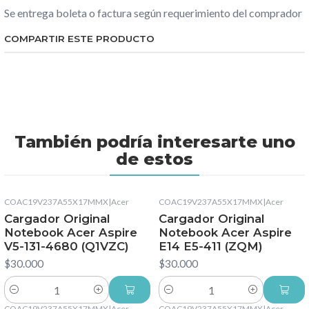
Se entrega boleta o factura según requerimiento del comprador
COMPARTIR ESTE PRODUCTO
También podría interesarte uno
de estos
COAC19V237A55X17MMX
|
Acer
COAC19V237A55X17MMX
|
Acer
Cargador Original
Cargador Original
Notebook Acer Aspire
Notebook Acer Aspire
V5-131-4680 (Q1VZC)
E14 E5-411 (ZQM)
$30.000
$30.000
Cantidad
Cantidad
COAC19V237A55X17MMX
|
Acer
COAC19V237A55X17MMX
|
Acer