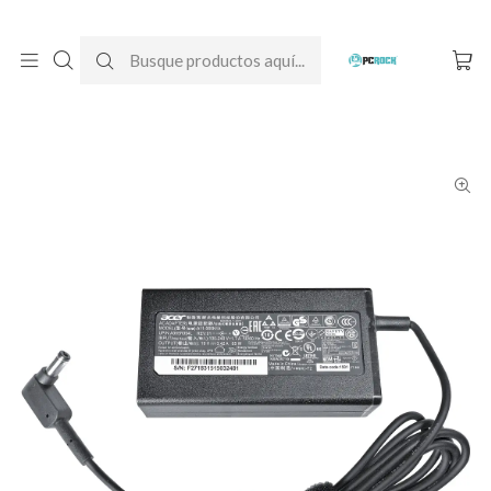
DESPACHO GRATIS A TODO CHILE
Inicio
Cargadores para notebook
Originales
Acer
Cargador Original Notebook Acer Aspire E14 E5-475 (19V - 3.42A)