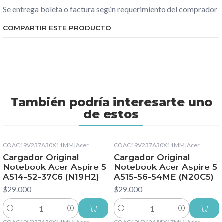
Se entrega boleta o factura según requerimiento del comprador
COMPARTIR ESTE PRODUCTO
También podría interesarte uno
de estos
COAC19V237A30X11MM
|
Acer
COAC19V237A30X11MM
|
Acer
Cargador Original
Cargador Original
Notebook Acer Aspire 5
Notebook Acer Aspire 5
A514-52-37C6 (N19H2)
A515-56-54ME (N20C5)
$29.000
$29.000
Cantidad
Cantidad
COAC19V237A30X11MM
|
Acer
COAC19V342A55X17MM
|
Acer