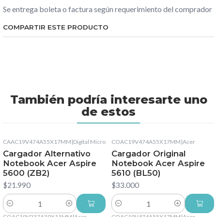
Se entrega boleta o factura según requerimiento del comprador
COMPARTIR ESTE PRODUCTO
También podría interesarte uno
de estos
CAAC19V474A55X17MM
|
Digital Micro
COAC19V474A55X17MM
|
Acer
Cargador Alternativo
Cargador Original
Notebook Acer Aspire
Notebook Acer Aspire
5600 (ZB2)
5610 (BL50)
$21.990
$33.000
Cantidad
Cantidad
COAC19V237A30X11MM
|
Acer
COAC19V474A55X17MM
|
Acer