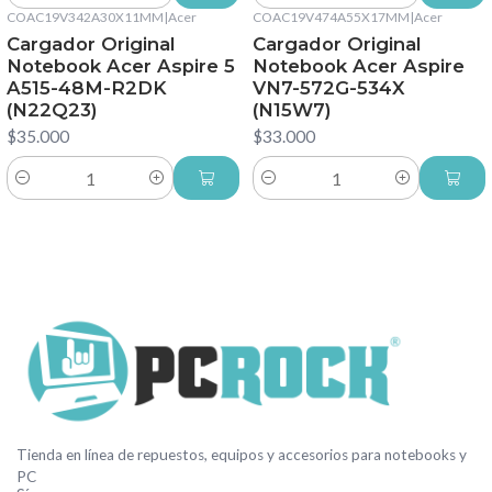
COAC19V342A30X11MM
|
Acer
COAC19V474A55X17MM
|
Acer
Cargador Original
Cargador Original
Notebook Acer Aspire 5
Notebook Acer Aspire
A515-48M-R2DK
VN7-572G-534X
(N22Q23)
(N15W7)
$35.000
$33.000
Cantidad
Cantidad
Tienda en línea de repuestos, equipos y accesorios para notebooks y
PC