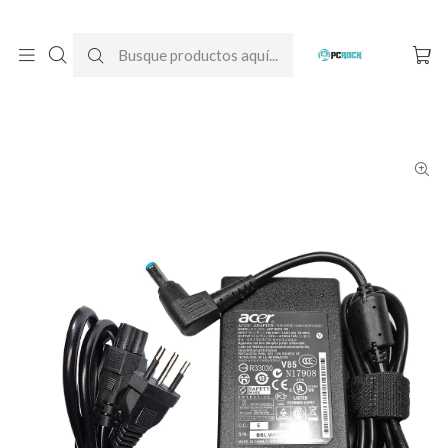
DESPACHO GRATIS A TODO CHILE
Inicio
Cargadores para notebook
Originales
Acer
Cargador Original Notebook Acer Aspire 5600 (ZB2)