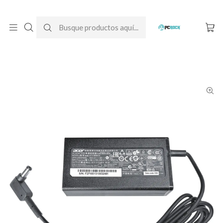
DESPACHO GRATIS A TODO CHILE
Inicio
Cargadores para notebook
Originales
Acer
Cargador Original Notebook Acer Aspire 5 A515-51G (N17C4)
(19V - 3.42A)