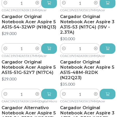
Cantidad
Cantidad
COAC19V237A30X11MM
|
Acer
COAC19V237A55X17MM
|
Acer
Cargador Original
Cargador Original
Notebook Acer Aspire 5
Notebook Acer Aspire 3
A515-54-32WP (N18Q13)
A315-53 (N17C4) (19V -
2.37A)
$29.000
$30.000
Cantidad
Cantidad
COAC19V342A55X17MM
|
Acer
COAC19V342A30X11MM
|
Acer
Cargador Original
Cargador Original
Notebook Acer Aspire 5
Notebook Acer Aspire 5
A515-51G-52Y7 (N17C4)
A515-48M-R2DK
(N22Q23)
$29.000
$35.000
Cantidad
Cantidad
CAAC19V237A30X11MM
|
Digital Micro
COAC19V237A55X17MM
|
Acer
Cargador Alternativo
Cargador Original
Notebook Acer Aspire 5
Notebook Acer Aspire 3