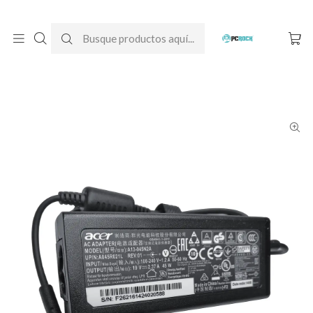
DESPACHO GRATIS A TODO CHILE
Inicio
Cargadores para notebook
Originales
Acer
Cargador Original Notebook Acer Aspire 5 A514-54-71VV
(N20C4)