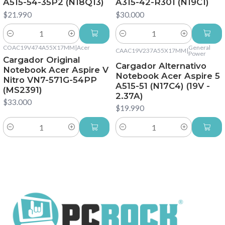
A515-54-35P2 (N18Q13)
A315-42-R301 (N19C1)
$21.990
$30.000
Cantidad
Cantidad
COAC19V474A55X17MM
|
Acer
General
CAAC19V237A55X17MM
|
Power
Cargador Original
Cargador Alternativo
Notebook Acer Aspire V
Notebook Acer Aspire 5
Nitro VN7-571G-54PP
A515-51 (N17C4) (19V -
(MS2391)
2.37A)
$33.000
$19.990
Cantidad
Cantidad