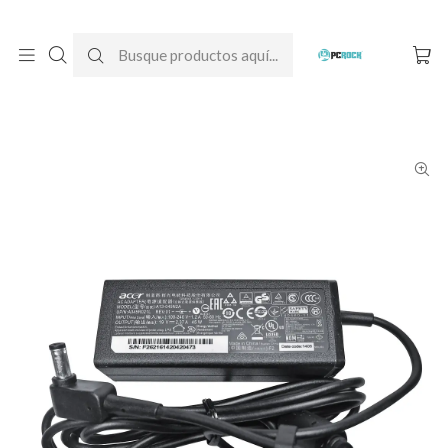
DESPACHO GRATIS A TODO CHILE
Inicio
Cargadores para notebook
Originales
Acer
Cargador Original Notebook Acer Aspire 3 A315-42-R08D (N19C1)