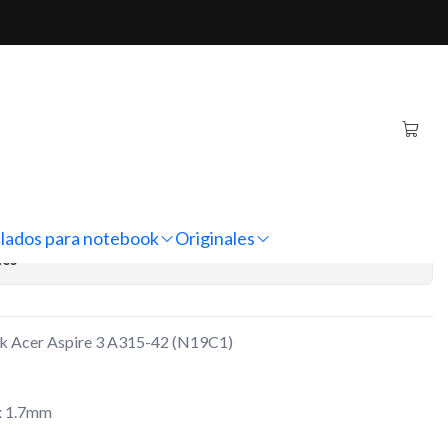
ire 3 A315-42 (N19C1)
iginal Notebook Acer
5-42 (N19C1)
regar al Carro
Comprar ahora
lados para notebook
Originales
nes
ok Acer Aspire 3 A315-42 (N19C1)
x 1.7mm