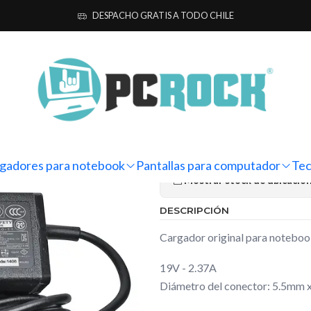
a notebook
Originales
Acer
Cargador Original Notebook Acer Asp
DESPACHO GRATIS A TODO CHILE
|
Cargador Or
Aspire 3 A31
Ag
Cantidad
gadores para notebook
Pantallas para computador
Tec
Mostrar stock de ubicacio
DESCRIPCIÓN
Cargador original para notebo
19V - 2.37A
Diámetro del conector: 5.5mm 