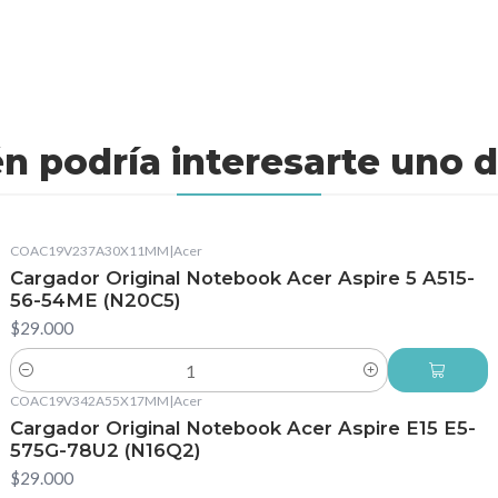
n podría interesarte uno d
COAC19V237A30X11MM
|
Acer
Cargador Original Notebook Acer Aspire 5 A515-
56-54ME (N20C5)
$29.000
Cantidad
COAC19V342A55X17MM
|
Acer
Cargador Original Notebook Acer Aspire E15 E5-
575G-78U2 (N16Q2)
$29.000