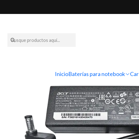
Inicio
Cargadores par
Inicio
Baterías para notebook
Car