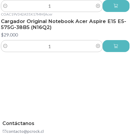
Cantidad
COAC19V342A55X17MM
|
Acer
Cargador Original Notebook Acer Aspire E15 E5-
575G-38B5 (N16Q2)
$29.000
Cantidad
Contáctanos
contacto@pcrock.cl