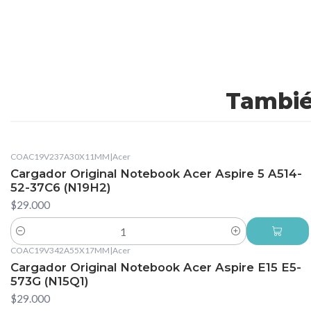
Tambié
COAC19V237A30X11MM
|
Acer
Cargador Original Notebook Acer Aspire 5 A514-
52-37C6 (N19H2)
$29.000
Cantidad
COAC19V342A55X17MM
|
Acer
Cargador Original Notebook Acer Aspire E15 E5-
573G (N15Q1)
$29.000