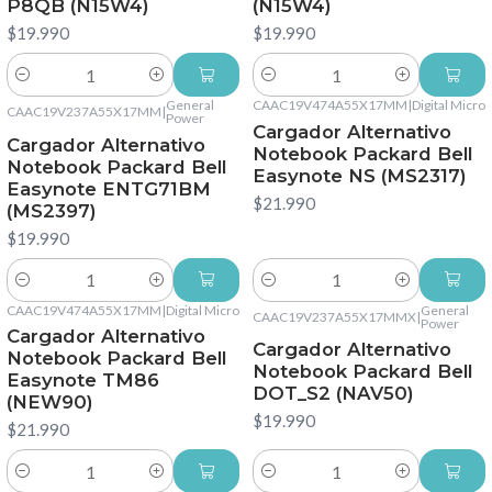
P8QB (N15W4)
(N15W4)
$19.990
$19.990
Cantidad
Cantidad
General
CAAC19V474A55X17MM
|
Digital Micro
CAAC19V237A55X17MM
|
Power
Cargador Alternativo
Cargador Alternativo
Notebook Packard Bell
Notebook Packard Bell
Easynote NS (MS2317)
Easynote ENTG71BM
$21.990
(MS2397)
$19.990
Cantidad
Cantidad
CAAC19V474A55X17MM
|
Digital Micro
General
CAAC19V237A55X17MMX
|
Power
Cargador Alternativo
Cargador Alternativo
Notebook Packard Bell
Notebook Packard Bell
Easynote TM86
DOT_S2 (NAV50)
(NEW90)
$19.990
$21.990
Cantidad
Cantidad