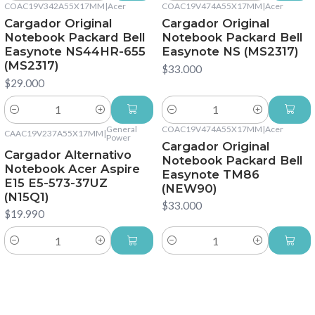
COAC19V342A55X17MM
|
Acer
COAC19V474A55X17MM
|
Acer
Cargador Original
Cargador Original
Notebook Packard Bell
Notebook Packard Bell
Easynote NS44HR-655
Easynote NS (MS2317)
(MS2317)
$33.000
$29.000
Cantidad
Cantidad
General
COAC19V474A55X17MM
|
Acer
CAAC19V237A55X17MM
|
Power
Cargador Original
Cargador Alternativo
Notebook Packard Bell
Notebook Acer Aspire
Easynote TM86
E15 E5-573-37UZ
(NEW90)
(N15Q1)
$33.000
$19.990
Cantidad
Cantidad