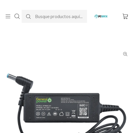
DESPACHO GRATIS A TODO CHILE
Inicio
Cargadores para notebook
Alternativos
Packard Bell
Cargador Alternativo Notebook Packard Bell Easynote
ENTE69BH-35T9 (N15Q1)