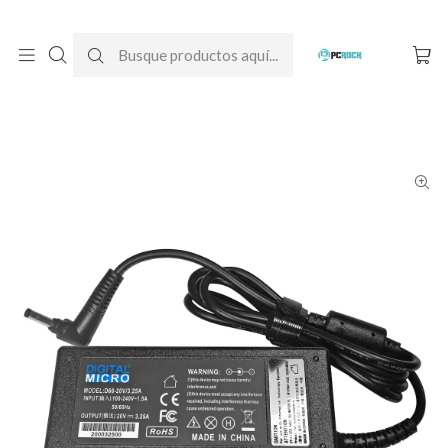
DESPACHO GRATIS A TODO CHILE
Inicio
Cargadores para notebook
Alternativos
Lenovo
Cargador Alternativo Notebook Lenovo Ideapad 330S-15IKB (20V
- 3.25A)