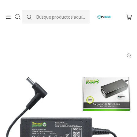
DESPACHO GRATIS A TODO CHILE
Inicio
Cargadores para notebook
Alternativos
Asus
Cargador Alternativo Notebook Asus VivoBook X415JA-
EK1755W