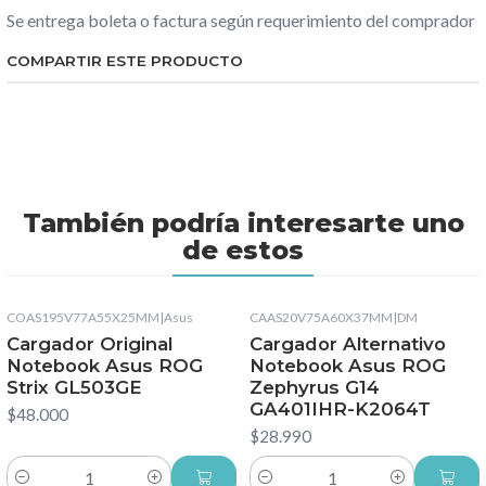
Se entrega boleta o factura según requerimiento del comprador
COMPARTIR ESTE PRODUCTO
También podría interesarte uno
de estos
COAS195V77A55X25MM
|
Asus
CAAS20V75A60X37MM
|
DM
Cargador Original
Cargador Alternativo
Notebook Asus ROG
Notebook Asus ROG
Strix GL503GE
Zephyrus G14
GA401IHR-K2064T
$48.000
$28.990