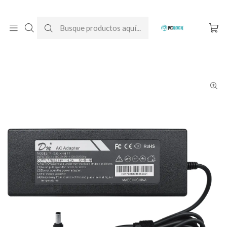
DESPACHO GRATIS A TODO CHILE
Inicio
Cargadores para notebook
Alternativos
Asus
Cargador Alternativo Notebook Asus ROG GL552V