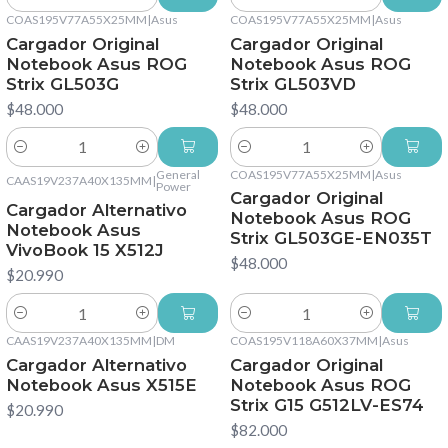
Cantidad
Cantidad
COAS195V77A55X25MM
|
Asus
COAS195V77A55X25MM
|
Asus
Cargador Original
Cargador Original
Notebook Asus ROG
Notebook Asus ROG
Strix GL503G
Strix GL503VD
$48.000
$48.000
Cantidad
Cantidad
General
COAS195V77A55X25MM
|
Asus
CAAS19V237A40X135MM
|
Power
Cargador Original
Cargador Alternativo
Notebook Asus ROG
Notebook Asus
Strix GL503GE-EN035T
VivoBook 15 X512J
$48.000
$20.990
Cantidad
Cantidad
CAAS19V237A40X135MM
|
DM
COAS195V118A60X37MM
|
Asus
Cargador Alternativo
Cargador Original
Notebook Asus X515E
Notebook Asus ROG
Strix G15 G512LV-ES74
$20.990
$82.000