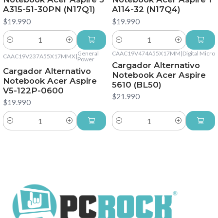
A315-51-30PN (N17Q1)
A114-32 (N17Q4)
$19.990
$19.990
Cantidad
Cantidad
General
CAAC19V474A55X17MM
|
Digital Micro
CAAC19V237A55X17MMX
|
Power
Cargador Alternativo
Cargador Alternativo
Notebook Acer Aspire
Notebook Acer Aspire
5610 (BL50)
V5-122P-0600
$21.990
$19.990
Cantidad
Cantidad