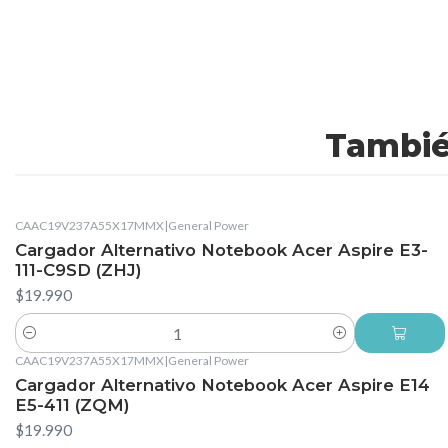
Tambié
CAAC19V237A55X17MMX
|
General Power
Cargador Alternativo Notebook Acer Aspire E3-
111-C9SD (ZHJ)
$19.990
Cantidad
CAAC19V237A55X17MMX
|
General Power
Cargador Alternativo Notebook Acer Aspire E14
E5-411 (ZQM)
$19.990