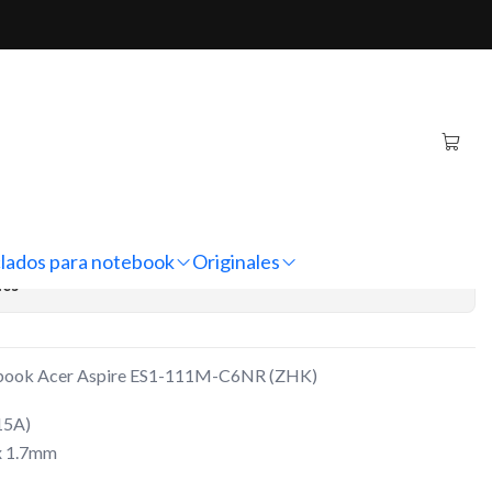
pire ES1-111M-C6NR (ZHK)
ternativo Notebook Acer
11M-C6NR (ZHK)
regar al Carro
Comprar ahora
lados para notebook
Originales
nes
tebook Acer Aspire ES1-111M-C6NR (ZHK)
15A)
x 1.7mm