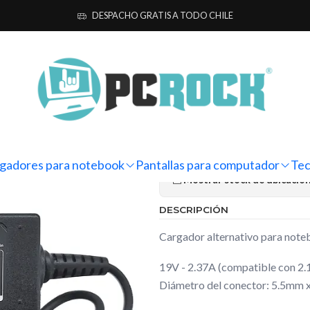
ebook
Alternativos
Acer
Cargador Alternativo Notebook Acer As
DESPACHO GRATIS A TODO CHILE
|
Cargador Al
Aspire ES1-1
Ag
Cantidad
gadores para notebook
Pantallas para computador
Tec
Mostrar stock de ubicacio
DESCRIPCIÓN
Cargador alternativo para no
19V - 2.37A (compatible con 2.
Diámetro del conector: 5.5mm 