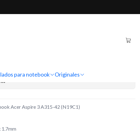
spire 3 A315-42 (N19C1)
ternativo Notebook Acer
5-42 (N19C1)
regar al Carro
Comprar ahora
lados para notebook
Originales
nes
ebook Acer Aspire 3 A315-42 (N19C1)
x 1.7mm