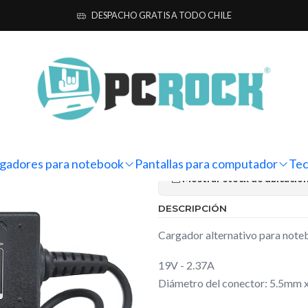
otebook
Alternativos
Acer
Cargador Alternativo Notebook Acer A
DESPACHO GRATIS A TODO CHILE
|
Cargador Al
Aspire 3 A31
Ag
Cantidad
gadores para notebook
Pantallas para computador
Tec
Mostrar stock de ubicacio
DESCRIPCIÓN
Cargador alternativo para not
19V - 2.37A
Diámetro del conector: 5.5mm 