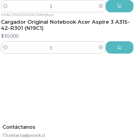
Cantidad
COAC19V237A55X17MM
|
Acer
Cargador Original Notebook Acer Aspire 3 A315-
42-R301 (N19C1)
$30.000
Cantidad
Contáctanos
contacto@pcrock.cl