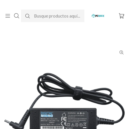
DESPACHO GRATIS A TODO CHILE
Inicio
Cargadores para notebook
Alternativos
Acer
Cargador Alternativo Notebook Acer Aspire 1 A114-33-C2PZ
(N20Q1)