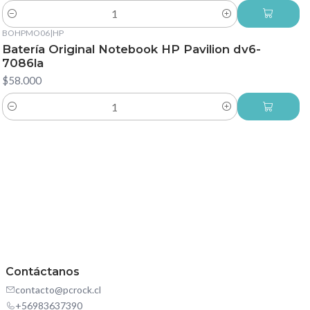
Cantidad
BOHPMO06
|
HP
Batería Original Notebook HP Pavilion dv6-
7086la
$58.000
Cantidad
Contáctanos
contacto@pcrock.cl
+56983637390