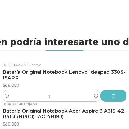
n podría interesarte uno d
BOLEL14M2P21
|
Lenovo
Batería Original Notebook Lenovo Ideapad 330S-
15ARR
$68.000
Cantidad
BOACAC14B18J
|
Acer
Batería Original Notebook Acer Aspire 3 A315-42-
R4FJ (N19C1) (AC14B18J)
$68.000