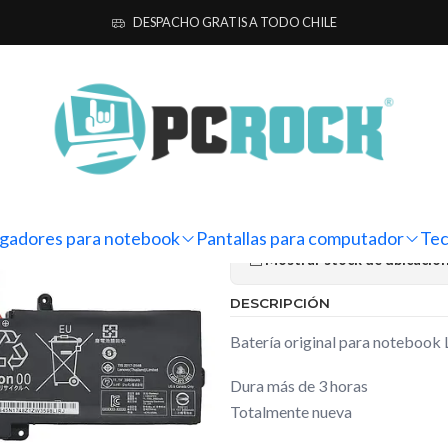
tebook
Originales
Lenovo
Batería Original Notebook Lenovo Ideap
DESPACHO GRATIS A TODO CHILE
|
Batería Orig
Ideapad 3 14
Ag
Cantidad
gadores para notebook
Pantallas para computador
Tec
Mostrar stock de ubicacio
DESCRIPCIÓN
Batería original para notebook
Dura más de 3 horas
Totalmente nueva