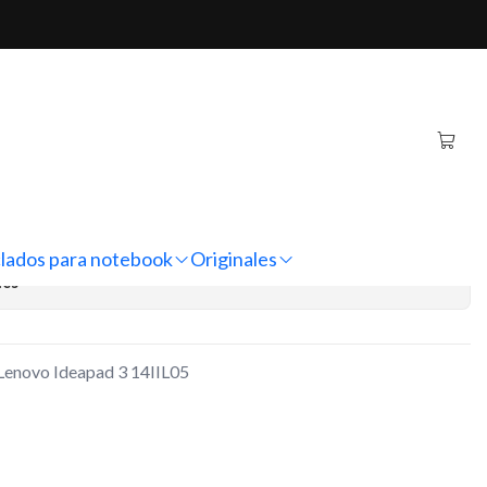
ad 3 14IIL05 (L19D3PF5)
inal Notebook Lenovo
IIL05 (L19D3PF5)
regar al Carro
Comprar ahora
lados para notebook
Originales
nes
 Lenovo Ideapad 3 14IIL05