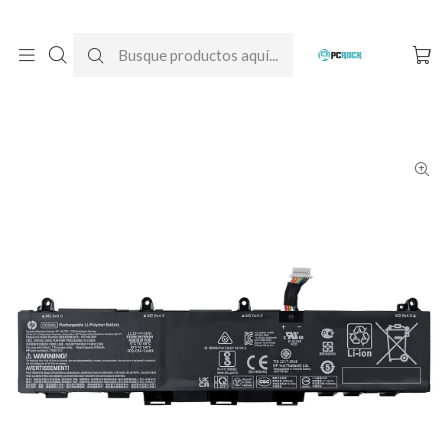
DESPACHO GRATIS A TODO CHILE
Inicio
Baterías para notebook
Originales
HP
Batería Original Notebook HP ZBook Firefly 14 G7