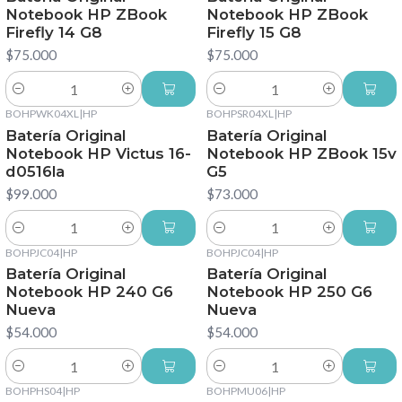
Notebook HP ZBook
Notebook HP ZBook
Firefly 14 G8
Firefly 15 G8
$75.000
$75.000
Cantidad
Cantidad
BOHPWK04XL
|
HP
BOHPSR04XL
|
HP
Batería Original
Batería Original
Notebook HP Victus 16-
Notebook HP ZBook 15v
d0516la
G5
$99.000
$73.000
Cantidad
Cantidad
BOHPJC04
|
HP
BOHPJC04
|
HP
Batería Original
Batería Original
Notebook HP 240 G6
Notebook HP 250 G6
Nueva
Nueva
$54.000
$54.000
Cantidad
Cantidad
BOHPHS04
|
HP
BOHPMU06
|
HP