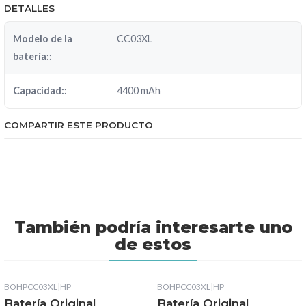
DETALLES
Modelo de la
CC03XL
batería::
Capacidad::
4400 mAh
COMPARTIR ESTE PRODUCTO
También podría interesarte uno
de estos
BOHPCC03XL
|
HP
BOHPCC03XL
|
HP
Batería Original
Batería Original