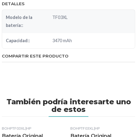
DETALLES
Modelo de la
TF03XL
batería::
Capacidad::
3470 mAh
COMPARTIR ESTE PRODUCTO
También podría interesarte uno
de estos
BOHPTF03XL
|
HP
BOHPTF03XL
|
HP
Batería Original
Batería Original