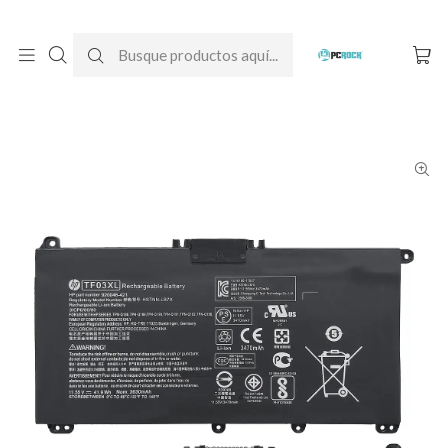
DESPACHO GRATIS A TODO CHILE
Inicio
Baterías para notebook
Originales
HP
Batería Original Notebook HP Pavilion x360 14-cd0009la