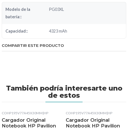
Modelo de la
PG03XL
batería::
Capacidad::
4323 mAh
COMPARTIR ESTE PRODUCTO
También podría interesarte uno
de estos
COHP195V77A45X30MM
|
HP
COHP195V77A45X30MM
|
HP
Cargador Original
Cargador Original
Notebook HP Pavilion
Notebook HP Pavilion