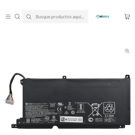
DESPACHO GRATIS A TODO CHILE
Inicio
Baterías para notebook
Originales
HP
Batería Original Notebook HP Pavilion Gaming 15-dk1044la