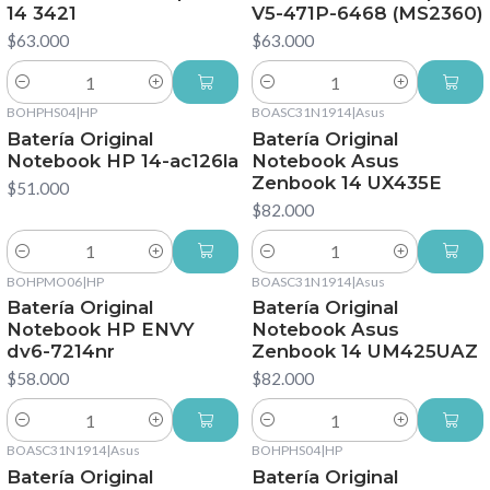
14 3421
V5-471P-6468 (MS2360)
$63.000
$63.000
Cantidad
Cantidad
BOHPHS04
|
HP
BOASC31N1914
|
Asus
Batería Original
Batería Original
Notebook HP 14-ac126la
Notebook Asus
Zenbook 14 UX435E
$51.000
$82.000
Cantidad
Cantidad
BOHPMO06
|
HP
BOASC31N1914
|
Asus
Batería Original
Batería Original
Notebook HP ENVY
Notebook Asus
dv6-7214nr
Zenbook 14 UM425UAZ
$58.000
$82.000
Cantidad
Cantidad
BOASC31N1914
|
Asus
BOHPHS04
|
HP
Batería Original
Batería Original