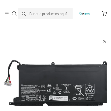
DESPACHO GRATIS A TODO CHILE
Inicio
Baterías para notebook
Originales
HP
Batería Original Notebook HP Pavilion Gaming 15-dk1043la