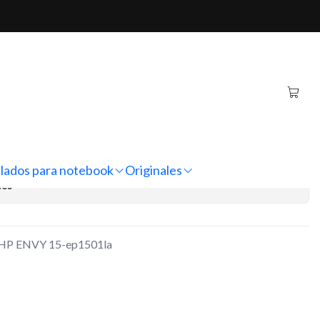
Y 15-ep1501la
ginal Notebook HP ENVY
regar al Carro
Comprar ahora
lados para notebook
Originales
nes
k HP ENVY 15-ep1501la