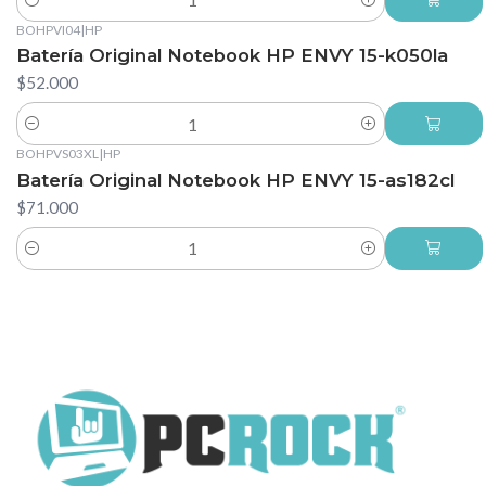
Cantidad
BOHPVI04
|
HP
Batería Original Notebook HP ENVY 15-k050la
$52.000
Cantidad
BOHPVS03XL
|
HP
Batería Original Notebook HP ENVY 15-as182cl
$71.000
Cantidad