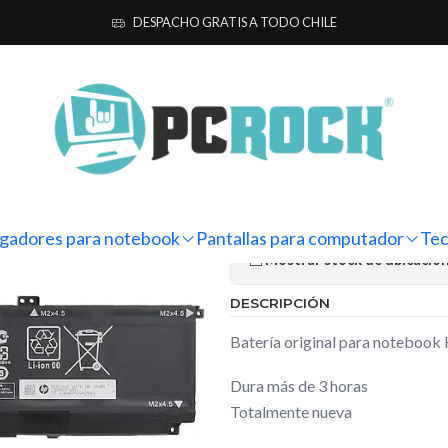
as para notebook
Originales
HP
Batería Original Notebook HP ENV
DESPACHO GRATIS A TODO CHILE
|
Batería Ori
15-ep1501la
Ag
Cantidad
gadores para notebook
Pantallas para computador
Tec
Mostrar stock de ubicacio
DESCRIPCIÓN
Batería original para noteboo
Dura más de 3 horas
Totalmente nueva