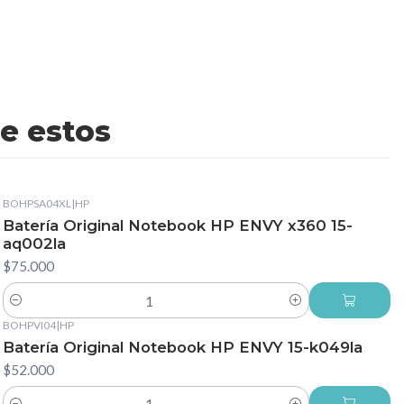
e estos
BOHPSA04XL
|
HP
Batería Original Notebook HP ENVY x360 15-
aq002la
$75.000
Cantidad
BOHPVI04
|
HP
Batería Original Notebook HP ENVY 15-k049la
$52.000