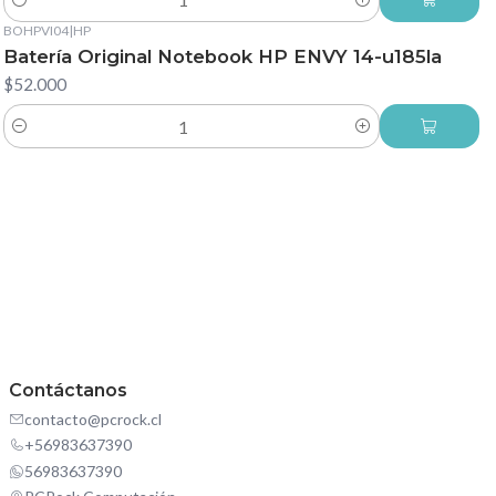
Cantidad
BOHPVI04
|
HP
Batería Original Notebook HP ENVY 14-u185la
$52.000
Cantidad
Contáctanos
contacto@pcrock.cl
+56983637390
56983637390