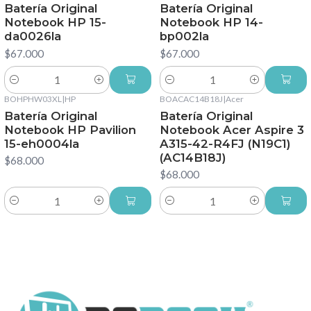
Batería Original
Batería Original
Notebook HP 15-
Notebook HP 14-
da0026la
bp002la
$67.000
$67.000
Cantidad
Cantidad
BOHPHW03XL
|
HP
BOACAC14B18J
|
Acer
Batería Original
Batería Original
Notebook HP Pavilion
Notebook Acer Aspire 3
15-eh0004la
A315-42-R4FJ (N19C1)
(AC14B18J)
$68.000
$68.000
Cantidad
Cantidad