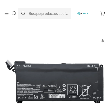
DESPACHO GRATIS A TODO CHILE
Inicio
Baterías para notebook
Originales
HP
Batería Original Notebook Dell OMEN 15-dh0001la