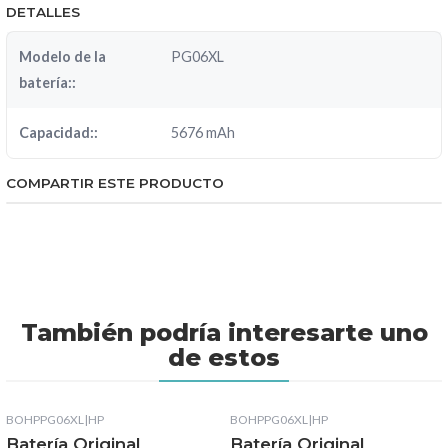
DETALLES
Modelo de la
PG06XL
batería::
Capacidad::
5676 mAh
COMPARTIR ESTE PRODUCTO
También podría interesarte uno
de estos
BOHPPG06XL
|
HP
BOHPPG06XL
|
HP
Batería Original
Batería Original