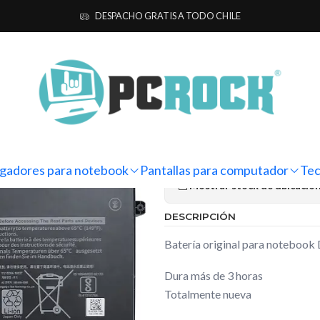
ra notebook
Originales
Dell
Batería Original Notebook Dell Latitu
DESPACHO GRATIS A TODO CHILE
|
Batería Orig
Latitude 14 
Ag
Cantidad
gadores para notebook
Pantallas para computador
Tec
Mostrar stock de ubicacio
DESCRIPCIÓN
Batería original para notebook 
Dura más de 3 horas
Totalmente nueva