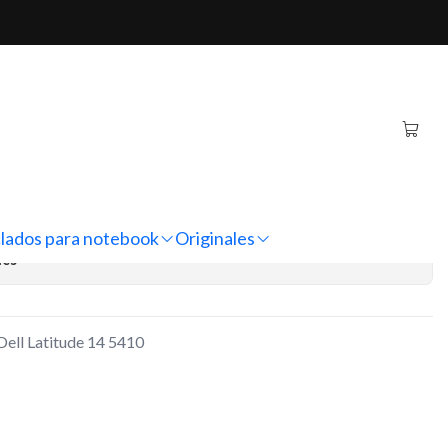
de 14 5410 (3HWPP)
inal Notebook Dell
5410 (3HWPP)
regar al Carro
Comprar ahora
lados para notebook
Originales
nes
Dell Latitude 14 5410