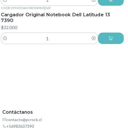
Cantidad
CODE195V334A74X50MM
|
Dell
Cargador Original Notebook Dell Latitude 13
7390
$32.000
Cantidad
Contáctanos
contacto@pcrock.cl
+56983637390