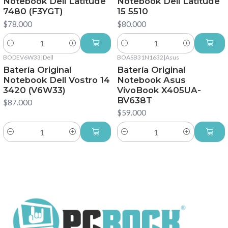
Notebook Dell Latitude
Notebook Dell Latitude
7480 (F3YGT)
15 5510
$78.000
$80.000
Cantidad
Cantidad
BODEV6W33
|
Dell
BOASB31N1632
|
Asus
Batería Original
Batería Original
Notebook Dell Vostro 14
Notebook Asus
3420 (V6W33)
VivoBook X405UA-
BV638T
$87.000
$59.000
Cantidad
Cantidad