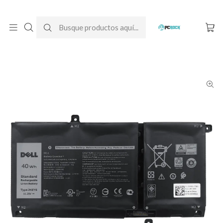
DESPACHO GRATIS A TODO CHILE
Inicio
Baterías para notebook
Originales
Dell
Batería Original Notebook Dell Latitude 14 3410 (JK6Y6)