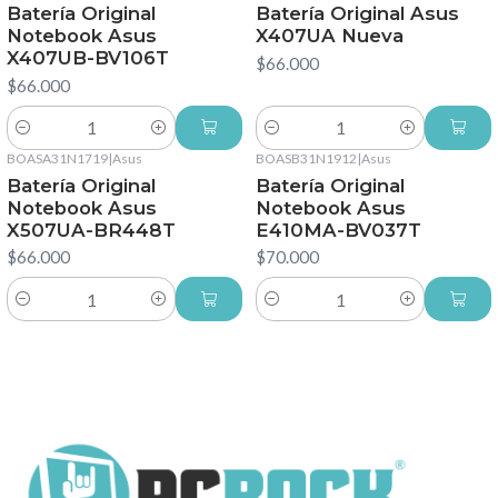
Batería Original
Batería Original Asus
Notebook Asus
X407UA Nueva
X407UB-BV106T
$66.000
$66.000
Cantidad
Cantidad
BOASA31N1719
|
Asus
BOASB31N1912
|
Asus
Batería Original
Batería Original
Notebook Asus
Notebook Asus
X507UA-BR448T
E410MA-BV037T
$66.000
$70.000
Cantidad
Cantidad