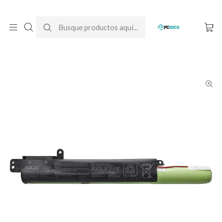
DESPACHO GRATIS A TODO CHILE
Inicio
Baterías para notebook
Originales
Asus
Batería Original Notebook Asus X407MA-BV070T