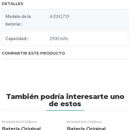
DETALLES
Modelo de la
A31N1719
batería::
Capacidad::
2900 mAh
COMPARTIR ESTE PRODUCTO
También podría interesarte uno
de estos
BOASA31N1719
|
Asus
BOASA31N1719
|
Asus
Batería Original
Batería Original