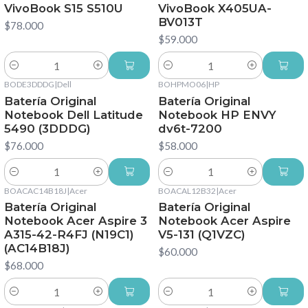
VivoBook S15 S510U
VivoBook X405UA-
BV013T
$78.000
$59.000
Cantidad
Cantidad
BODE3DDDG
|
Dell
BOHPMO06
|
HP
Batería Original
Batería Original
Notebook Dell Latitude
Notebook HP ENVY
5490 (3DDDG)
dv6t-7200
$76.000
$58.000
Cantidad
Cantidad
BOACAC14B18J
|
Acer
BOACAL12B32
|
Acer
Batería Original
Batería Original
Notebook Acer Aspire 3
Notebook Acer Aspire
A315-42-R4FJ (N19C1)
V5-131 (Q1VZC)
(AC14B18J)
$60.000
$68.000
Cantidad
Cantidad