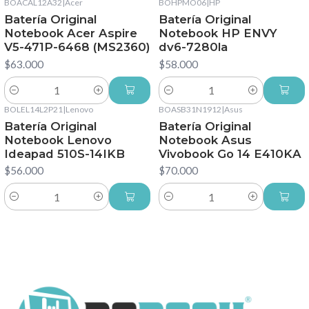
BOACAL12A32
|
Acer
BOHPMO06
|
HP
Batería Original
Batería Original
Notebook Acer Aspire
Notebook HP ENVY
V5-471P-6468 (MS2360)
dv6-7280la
$63.000
$58.000
Cantidad
Cantidad
BOLEL14L2P21
|
Lenovo
BOASB31N1912
|
Asus
Batería Original
Batería Original
Notebook Lenovo
Notebook Asus
Ideapad 510S-14IKB
Vivobook Go 14 E410KA
$56.000
$70.000
Cantidad
Cantidad