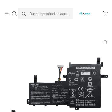
DESPACHO GRATIS A TODO CHILE
Inicio
Baterías para notebook
Originales
Asus
Batería Original Notebook Asus VivoBook 15 M513UA-BQ610W