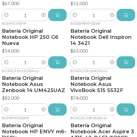
$67.000
$51.000
Cantidad
Cantidad
BOHPJC04
|
HP
BODEMR90Y
|
Dell
Batería Original
Batería Original
Notebook HP 250 G6
Notebook Dell Inspiron
Nueva
14 3421
$54.000
$63.000
Cantidad
Cantidad
BOASC31N1914
|
Asus
BOASC31N1843
|
Asus
Batería Original
Batería Original
Notebook Asus
Notebook Asus
Zenbook 14 UM425UAZ
VivoBook S15 S532F
$82.000
$74.000
Cantidad
Cantidad
BOHPMO06
|
HP
BOACAC14B18J
|
Acer
Batería Original
Batería Original
Notebook HP ENVY m6-
Notebook Acer Aspire 3