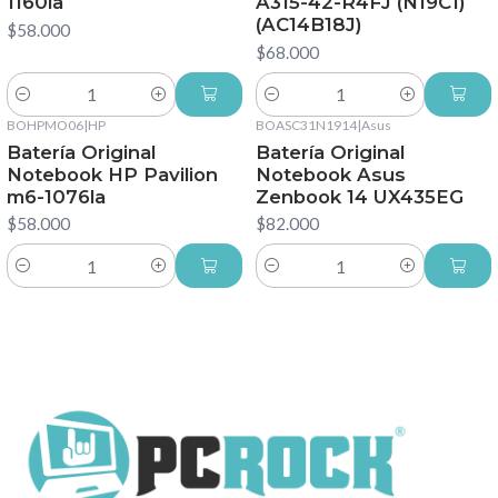
1160la
A315-42-R4FJ (N19C1)
(AC14B18J)
$58.000
$68.000
Cantidad
Cantidad
BOHPMO06
|
HP
BOASC31N1914
|
Asus
Batería Original
Batería Original
Notebook HP Pavilion
Notebook Asus
m6-1076la
Zenbook 14 UX435EG
$58.000
$82.000
Cantidad
Cantidad