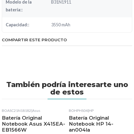
Modelo de la
B31N1911
batería::
Capacidad::
3550 mAh
COMPARTIR ESTE PRODUCTO
También podría interesarte uno
de estos
BOASC21N18182
|
Asus
BOHPHS04
|
HP
Batería Original
Batería Original
Notebook Asus X415EA-
Notebook HP 14-
EB1566W
an004la