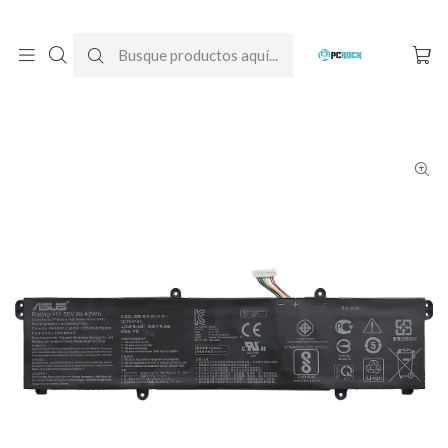
DESPACHO GRATIS A TODO CHILE
Inicio
Baterías para notebook
Originales
Asus
Batería Original Notebook Asus VivoBook 14 M413I