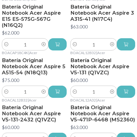
Batería Original
Batería Original
Notebook Acer Aspire
Notebook Acer Aspire 3
E15 E5-575G-567G
A315-41 (N17C4)
(N16Q2)
$63.000
$62.000
Cantidad
Cantidad
BOACAP18C4K
|
Acer
BOACAL12B32
|
Acer
Batería Original
Batería Original
Notebook Acer Aspire 5
Notebook Acer Aspire
A515-54 (N18Q13)
V5-131 (Q1VZC)
$75.000
$60.000
Cantidad
Cantidad
BOACAL12B32
|
Acer
BOACAL12A32
|
Acer
Batería Original
Batería Original
Notebook Acer Aspire
Notebook Acer Aspire
V5-131-2432 (Q1VZC)
V5-471P-6468 (MS2360)
$60.000
$63.000