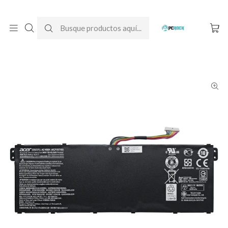
DESPACHO GRATIS A TODO CHILE
Inicio
Baterías para notebook
Originales
Acer
Batería Original Notebook Acer Aspire ES1-433G (N16P10)