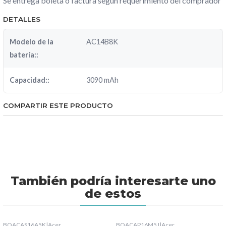
Se entrega boleta o factura según requerimiento del comprador
DETALLES
Modelo de la
AC14B8K
batería::
Capacidad::
3090 mAh
COMPARTIR ESTE PRODUCTO
También podría interesarte uno
de estos
BOACAS16A5K
|
Acer
BOACAP16M5J
|
Acer