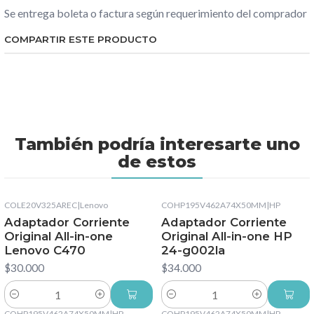
Se entrega boleta o factura según requerimiento del comprador
COMPARTIR ESTE PRODUCTO
También podría interesarte uno
de estos
COLE20V325AREC
|
Lenovo
COHP195V462A74X50MM
|
HP
Adaptador Corriente
Adaptador Corriente
Original All-in-one
Original All-in-one HP
Lenovo C470
24-g002la
$30.000
$34.000
Cantidad
Cantidad
COHP195V462A74X50MM
|
HP
COHP195V462A74X50MM
|
HP