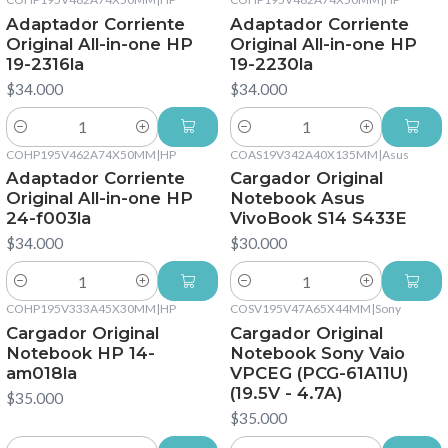
Adaptador Corriente
Adaptador Corriente
Original All-in-one HP
Original All-in-one HP
19-2316la
19-2230la
$34.000
$34.000
Cantidad
Cantidad
COHP195V462A74X50MM
|
HP
COAS19V342A40X135MM
|
Asus
Adaptador Corriente
Cargador Original
Original All-in-one HP
Notebook Asus
24-f003la
VivoBook S14 S433E
$34.000
$30.000
Cantidad
Cantidad
COHP195V333A45X30MM
|
HP
COSV195V47A65X44MM
|
Sony
Cargador Original
Cargador Original
Notebook HP 14-
Notebook Sony Vaio
am018la
VPCEG (PCG-61A11U)
(19.5V - 4.7A)
$35.000
$35.000