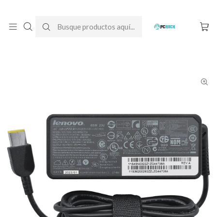
DESPACHO GRATIS A TODO CHILE
Inicio
Cargadores para notebook
Originales
Lenovo
Adaptador Corriente Original All-in-one Lenovo C260